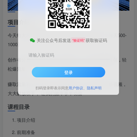
项目介绍
今天给大家带来的项目是《复制粘贴，有手就行，每天500-
关注公众号后发送
获取验证码
“验证码”
1000》
请输入验证码
创作者分成暴力撸收益，免费AI工具，支持长视频原创，轻
松爆流量
登录
赚取流量和分成收益，小白轻松上手，几分钟做一条视频，
扫码登录即表示同意
用户协议
、
隐私声明
大大解放双手， 让我们效率事半功倍
课程目录
项目介绍
前期准备