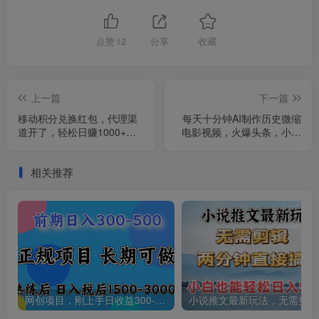
点赞
12
分享
收藏
上一篇
下一篇
移动积分兑换红包，代理渠
每天十分钟AI制作历史微缩
道开了，轻松日赚1000+捡
电影视频，火爆头条，小白
钱项目！
也可日入2000+
相关推荐
网创项目，刚上手日收益300-500左右，熟悉后日收益1500-3000
小说