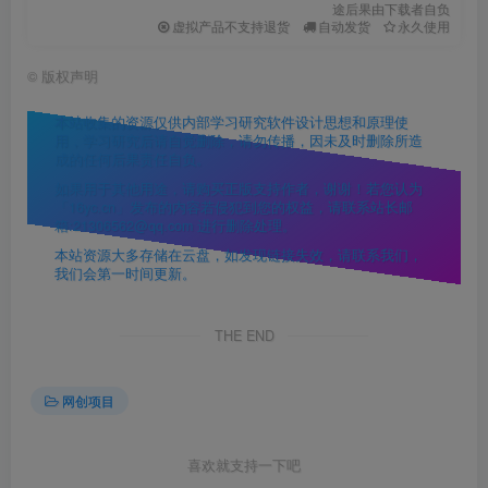
途后果由下载者自负
虚拟产品不支持退货
自动发货
永久使用
©
版权声明
本站收集的资源仅供内部学习研究软件设计思想和原理使
用，学习研究后请自觉删除，请勿传播，因未及时删除所造
成的任何后果责任自负。
如果用于其他用途，请购买正版支持作者，谢谢！若您认为
「16yc.cn」发布的内容若侵犯到您的权益，请联系站长邮
箱:21306562@qq.com 进行删除处理。
本站资源大多存储在云盘，如发现链接失效，请联系我们，
我们会第一时间更新。
THE END
网创项目
喜欢就支持一下吧