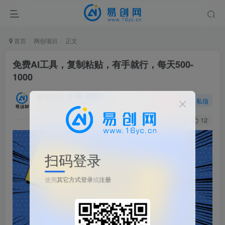
首页
网创项目
正文
免费AI工具，复制粘贴，有手就行，每天500-
1000
根哥项目
关注
私信
1年前更新
53
12
扫码登录
使用
其它方式登录
或
注册