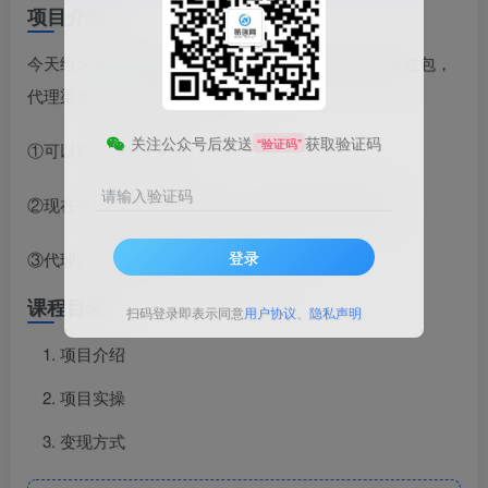
项目介绍
今天给大家带来的项目是《捡钱项目！移动积分兑换红包，
代理渠道开了，轻松日赚1000+》
关注公众号后发送
获取验证码
“验证码”
①可以自己扫码领红包
请输入验证码
②现在有渠道，可以开通代理，发圈推广即可赚钱
登录
③代理口子随时会关闭，且开且珍惜
课程目录
扫码登录即表示同意
用户协议
、
隐私声明
项目介绍
项目实操
变现方式