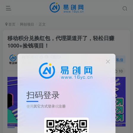
首页
网创项目
正文
移动积分兑换红包，代理渠道开了，轻松日赚
1000+捡钱项目！
根哥项目
关注
私信
1年前更新
64
10
扫码登录
使用
其它方式登录
或
注册