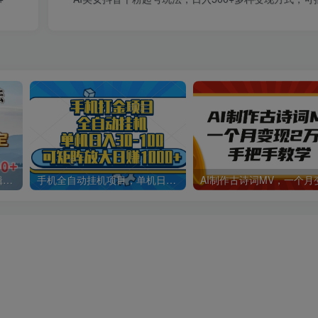
小说推文最新玩法，无需剪辑，两分钟直接搞定，小白也能轻松日入500＋
手机全自动挂机项目，单机日入30-100，可矩阵适合小白