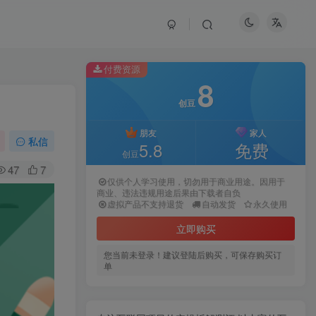
付费资源
8
创豆
朋友
家人
私信
5.8
免费
创豆
47
7
仅供个人学习使用，切勿用于商业用途。因用于
商业、违法违规用途后果由下载者自负
虚拟产品不支持退货
自动发货
永久使用
立即购买
您当前未登录！建议登陆后购买，可保存购买订
单