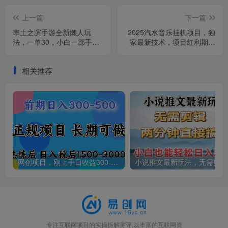
上一篇
下一篇
率土之滨手游全新懒人玩
2025汽水音乐挂机项目，独
法，一单30，小白一部手机
家最新技术，项目红利期稳
无脑操作，日入3000+轻轻
定月入6000+
松松
相关推荐
网创项目，刚上手日收益300-500左右，熟悉后日收益1500-3000
小说
专注互联网项目的实操拆解测评,以丰富的互联网资