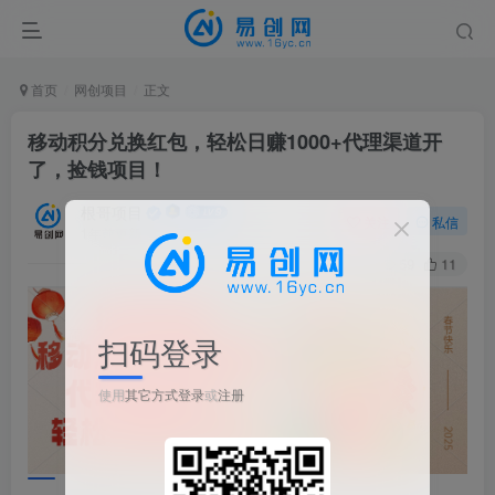
首页
网创项目
正文
移动积分兑换红包，轻松日赚1000+代理渠道开
了，捡钱项目！
根哥项目
关注
私信
1年前更新
59
11
扫码登录
使用
其它方式登录
或
注册