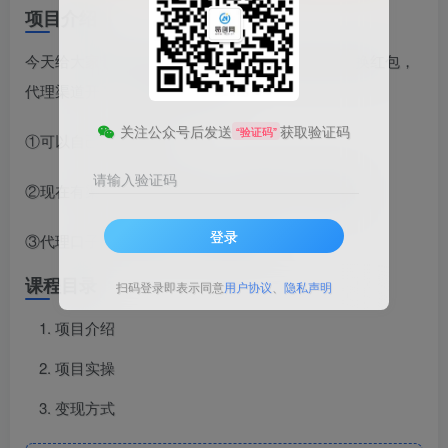
项目介绍
今天给大家带来的项目是《捡钱项目！移动积分兑换红包，
代理渠道开了，轻松日赚1000+》
关注公众号后发送
获取验证码
“验证码”
①可以自己扫码领红包
请输入验证码
②现在有渠道，可以开通代理，发圈推广即可赚钱
登录
③代理口子随时会关闭，且开且珍惜
课程目录
扫码登录即表示同意
用户协议
、
隐私声明
项目介绍
项目实操
变现方式