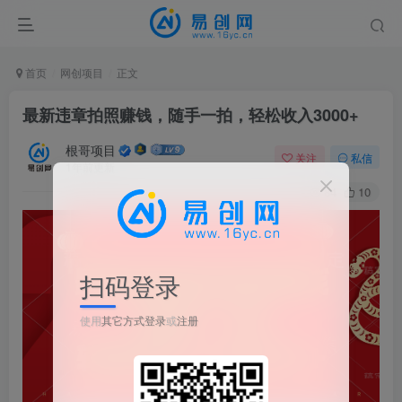
首页
网创项目
正文
最新违章拍照赚钱，随手一拍，轻松收入3000+
根哥项目
关注
私信
1年前更新
84
10
扫码登录
使用
其它方式登录
或
注册