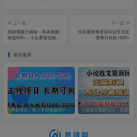
上一篇
下一篇
招财视频大揭秘：单条视频
抖音最新撸音浪玩法学员反
收益500+，小众赛道也能赚
馈每日轻松1000+
翻天！
相关推荐
网创项目，刚上手日收益300-500左右，熟悉后日收益1500-3000
小说