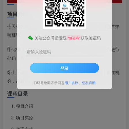
项目介绍
今天给大家带来的项目是《解气又赚钱的项目，最新违章拍
照赚钱，随手一拍，轻松收入3000+》
关注公众号后发送
获取验证码
“验证码”
①此项目不仅赚钱，还能让我们解气，对那些违章行为进行
请输入验证码
处罚，再也不受窝囊气
登录
②上下班随手一拍就能赚钱，逛街也是赚钱的时间，抓住机
会，趁着风口还在，猛猛赚钱
扫码登录即表示同意
用户协议
、
隐私声明
课程目录
项目介绍
项目实操
变现方式