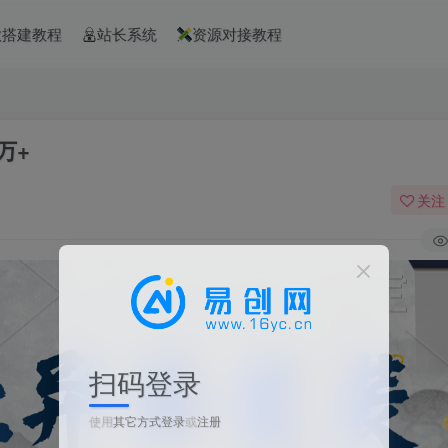
款搭建教程
站长系统
资源对接教程
万+
关注
扫码登录
使用
其它方式登录
或
注册