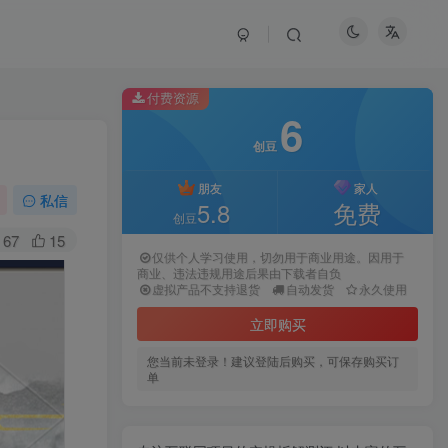
付费资源
6
创豆
朋友
家人
私信
5.8
免费
创豆
67
15
仅供个人学习使用，切勿用于商业用途。因用于
商业、违法违规用途后果由下载者自负
虚拟产品不支持退货
自动发货
永久使用
立即购买
您当前未登录！建议登陆后购买，可保存购买订
单