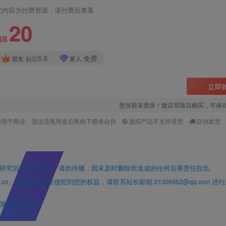
此内容为付费资源，请付费后查看
20
创豆
5.8
免费
朋友
创豆
家人
立即
您当前未登录！建议登陆后购买，可保
因用于商业、违法违规用途后果由下载者自负
虚拟产品不支持退货
自动发货
研究后请自觉删除，请勿传播，因未及时删除所造成的任何后果责任自负。
」发布的内容若侵犯到您的权益，请联系站长邮箱:21306562@qq.com 进
第一时间更新。