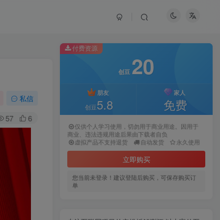
付费资源
20
创豆
朋友
家人
私信
5.8
免费
创豆
57
6
仅供个人学习使用，切勿用于商业用途。因用于
商业、违法违规用途后果由下载者自负
虚拟产品不支持退货
自动发货
永久使用
立即购买
您当前未登录！建议登陆后购买，可保存购买订
单