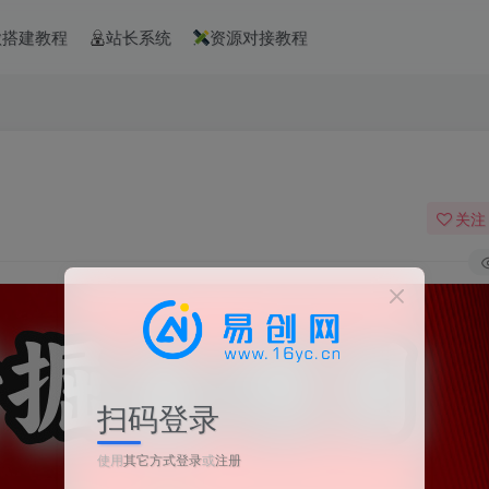
款搭建教程
站长系统
资源对接教程
关注
扫码登录
使用
其它方式登录
或
注册