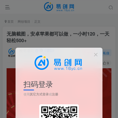
首页
网创项目
正文
无脑截图，安卓苹果都可以做，一小时120，一天
轻松500+
根哥项目
关注
私信
1年前更新
62
9
扫码登录
使用
其它方式登录
或
注册