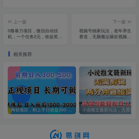
上一篇
下一篇
0撸暴力项目，微信自动挂
视频号独家玩法，老年养生
机，一个任务2元，收徒奖励
赛道，无脑搬运爆款视频，
5元。多号操作，单号日收益
日入2000+
10-1000+
相关推荐
网创项目，刚上手日收益300-500左右，熟悉后日收益1500-3000
小说