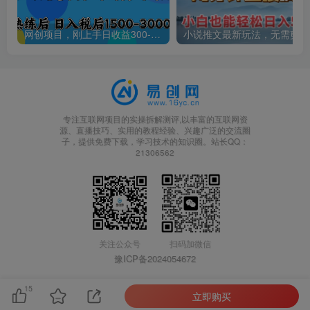
网创项目，刚上手日收益300-500左右，熟悉后日收益1500-3000
小说
专注互联网项目的实操拆解测评,以丰富的互联网资
源、直播技巧、实用的教程经验、兴趣广泛的交流圈
子，提供免费下载，学习技术的知识圈。站长QQ：
21306562
关注公众号
扫码加微信
豫ICP备2024054672
15
立即购买