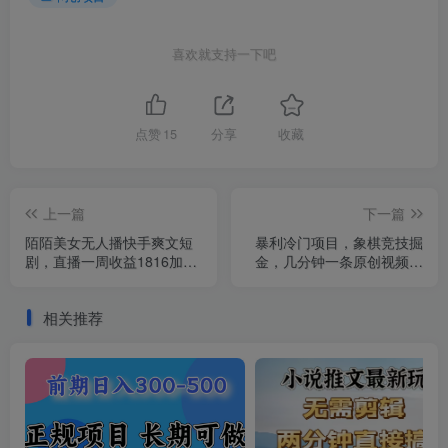
喜欢就支持一下吧
点赞
15
分享
收藏
上一篇
下一篇
陌陌美女无人播快手爽文短
暴利冷门项目，象棋竞技掘
剧，直播一周收益1816加上
金，几分钟一条原创视频，
私域一周4000+
傻瓜式操作
相关推荐