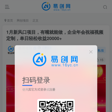
首页
网创项目
正文
1月新风口项目，有嘴就能做，企业年会祝福视频
定制，单日轻松收益20000+
根哥项目
关注
私信
1年前更新
67
15
扫码登录
使用
其它方式登录
或
注册