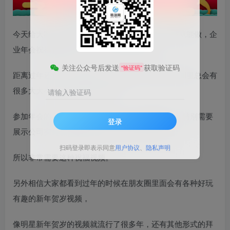
今天给大家带来的项目是《1月新风口项目，有嘴就能做，企
业年会祝福视频定制，单日轻松收益20000+》
关注公众号后发送
获取验证码
“验证码”
距离过年还有1个月的时间，在临近过年的这段时间里总会有
很多大大小小的企业公司办年会，
请输入验证码
参加年会的不仅有自己的员工还有一些重要客户，特别需要
登录
展示公司实力和体现他们对员工和对客户的关切，
扫码登录即表示同意
用户协议
、
隐私声明
所以非常需要这种祝福视频。
另外相信大家都看到过年的时候在朋友圈里面会有各种好玩
有趣的新年贺岁视频，
像明星新年贺岁的视频就流行了很多年，还有其他形式的拜