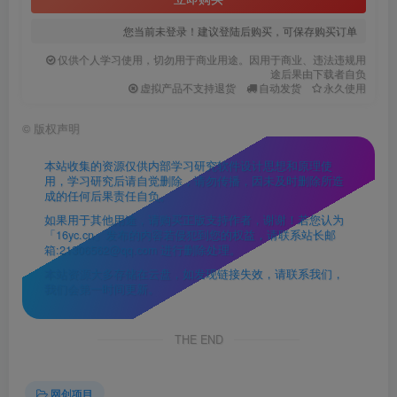
您当前未登录！建议登陆后购买，可保存购买订单
仅供个人学习使用，切勿用于商业用途。因用于商业、违法违规用
途后果由下载者自负
虚拟产品不支持退货
自动发货
永久使用
©
版权声明
本站收集的资源仅供内部学习研究软件设计思想和原理使
用，学习研究后请自觉删除，请勿传播，因未及时删除所造
成的任何后果责任自负。
如果用于其他用途，请购买正版支持作者，谢谢！若您认为
「16yc.cn」发布的内容若侵犯到您的权益，请联系站长邮
箱:21306562@qq.com 进行删除处理。
本站资源大多存储在云盘，如发现链接失效，请联系我们，
我们会第一时间更新。
THE END
网创项目