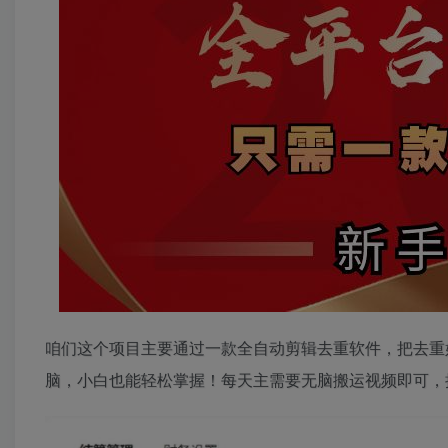
咱们这个项目主要通过一款全自动剪辑去重软件，把去重
脑，小白也能轻松掌握！每天主需要无脑搬运视频即可，