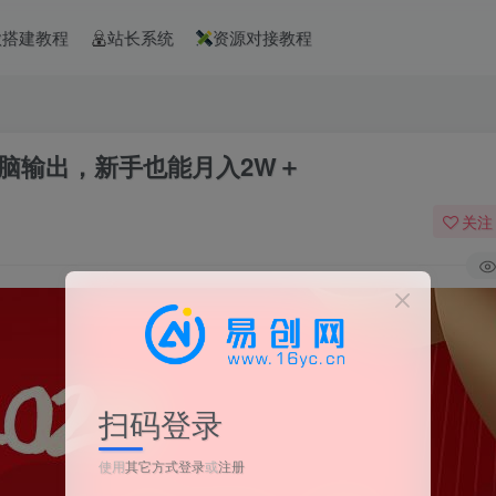
款搭建教程
站长系统
资源对接教程
无脑输出，新手也能月入2W＋
关注
扫码登录
使用
其它方式登录
或
注册