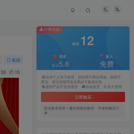
付费资源
12
创豆
朋友
家人
私信
5.8
免费
创豆
59
15
仅供个人学习使用，切勿用于商业用途。因用于
商业、违法违规用途后果由下载者自负
虚拟产品不支持退货
自动发货
永久使用
立即购买
您当前未登录！建议登陆后购买，可保存购买订
单