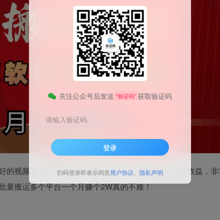
关注公众号后发送
获取验证码
“验证码”
请输入验证码
登录
好的视频发布到全网各大自媒体平台上，批量发布获取收益，非
扫码登录即表示同意
用户协议
、
隐私声明
批量搬运多个平台一个月赚个2W真的不难！