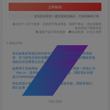
立即购买
您当前未登录！建议登陆后购买，可保存购买订单
仅供个人学习使用，切勿用于商业用途。因用于商业、违法违规用
途后果由下载者自负
虚拟产品不支持退货
自动发货
永久使用
©
版权声明
本站收集的资源仅供内部学习研究软件设计思想和原理使
用，学习研究后请自觉删除，请勿传播，因未及时删除所造
成的任何后果责任自负。
如果用于其他用途，请购买正版支持作者，谢谢！若您认为
「16yc.cn」发布的内容若侵犯到您的权益，请联系站长邮
箱:21306562@qq.com 进行删除处理。
本站资源大多存储在云盘，如发现链接失效，请联系我们，
我们会第一时间更新。
THE END