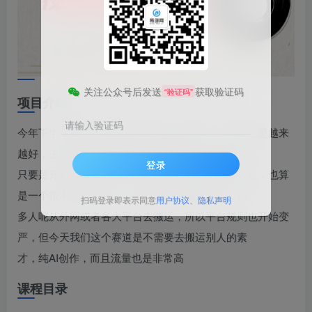
关注公众号后发送
获取验证码
“验证码”
项目介绍
请输入验证码
今年下半年开始，视频号的日活量逐渐上升，流量也是越来
越好，主要原因呢就是平台提出了创作者分成计划
登录
只要是开通了视频号分成计划，有播放量就会有收益，也算
是一个很不错的赛道，但由于做的人越来越多，很
扫码登录即表示同意
用户协议
、
隐私声明
多人呢从外网或者各大平台去搬运，所以平台规则也开始变
严，但今天我们这个赛道是不需要去搬运别人的素
才，纯AI创作，而且流量也是非常高
课程目录