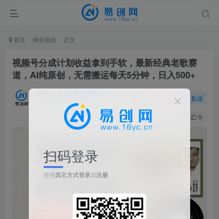
首页
网创项目
正文
视频号分成计划收益拿到手软，最新经典老歌赛
道，AI纯原创，无需搬运每天5分钟，日入500+
根哥项目
关注
私信
1年前更新
67
9
扫码登录
使用
其它方式登录
或
注册