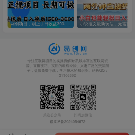
网创项目，刚上手日收益300-500左右，熟悉后日收益1500-3000
小说
专注互联网项目的实操拆解测评,以丰富的互联网资
源、直播技巧、实用的教程经验、兴趣广泛的交流圈
子，提供免费下载，学习技术的知识圈。站长QQ：
21306562
关注公众号
扫码加微信
豫ICP备2024054672
9