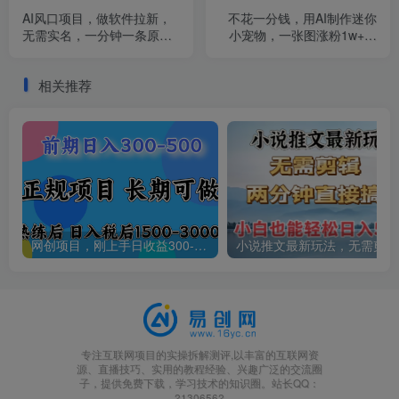
AI风口项目，做软件拉新，
不花一分钱，用AI制作迷你
无需实名，一分钟一条原创
小宠物，一张图涨粉1w+，
视频，日入9000+，收益无
变现渠道多元化，手把手教
上限
你
相关推荐
网创项目，刚上手日收益300-500左右，熟悉后日收益1500-3000
小说
专注互联网项目的实操拆解测评,以丰富的互联网资
源、直播技巧、实用的教程经验、兴趣广泛的交流圈
子，提供免费下载，学习技术的知识圈。站长QQ：
21306562