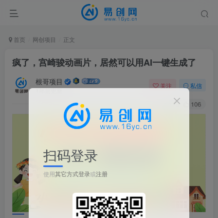
首页
网创项目
正文
疯了，宫崎骏动画片，居然可以用AI一键生成了
根哥项目
关注
私信
1年前更新
75
106
扫码登录
使用
其它方式登录
或
注册