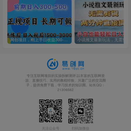
网创项目，刚上手日收益300-500左右，熟悉后日收益1500-3000
小说
专注互联网项目的实操拆解测评,以丰富的互联网资
源、直播技巧、实用的教程经验、兴趣广泛的交流圈
子，提供免费下载，学习技术的知识圈。站长QQ：
21306562
关注公众号
扫码加微信