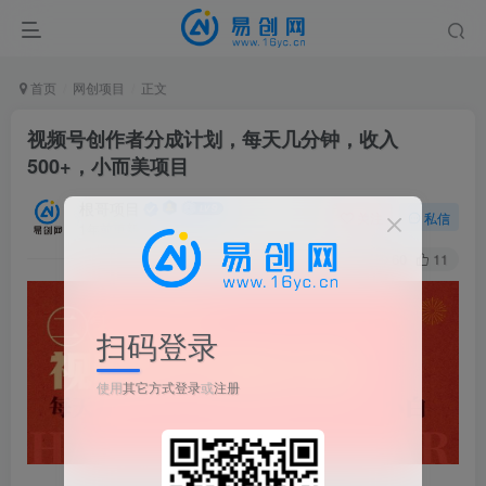
首页
网创项目
正文
视频号创作者分成计划，每天几分钟，收入
500+，小而美项目
根哥项目
关注
私信
1年前更新
60
11
扫码登录
使用
其它方式登录
或
注册