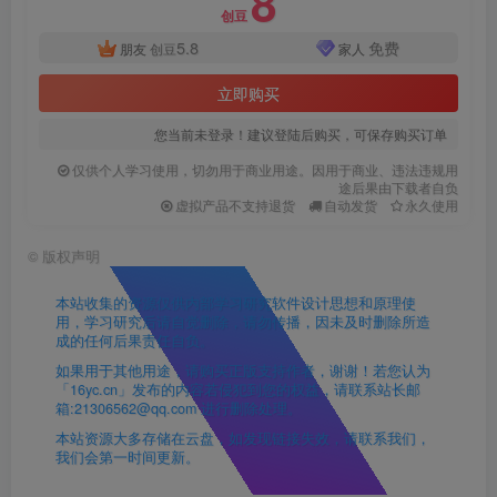
8
创豆
5.8
免费
朋友
创豆
家人
立即购买
您当前未登录！建议登陆后购买，可保存购买订单
仅供个人学习使用，切勿用于商业用途。因用于商业、违法违规用
途后果由下载者自负
虚拟产品不支持退货
自动发货
永久使用
©
版权声明
本站收集的资源仅供内部学习研究软件设计思想和原理使
用，学习研究后请自觉删除，请勿传播，因未及时删除所造
成的任何后果责任自负。
如果用于其他用途，请购买正版支持作者，谢谢！若您认为
「16yc.cn」发布的内容若侵犯到您的权益，请联系站长邮
箱:21306562@qq.com 进行删除处理。
本站资源大多存储在云盘，如发现链接失效，请联系我们，
我们会第一时间更新。