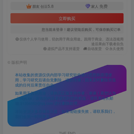
5.8
免费
朋友
创豆
家人
立即购买
您当前未登录！建议登陆后购买，可保存购买订单
仅供个人学习使用，切勿用于商业用途。因用于商业、违法违规用
途后果由下载者自负
虚拟产品不支持退货
自动发货
永久使用
©
版权声明
本站收集的资源仅供内部学习研究软件设计思想和原理使
用，学习研究后请自觉删除，请勿传播，因未及时删除所造
成的任何后果责任自负。
如果用于其他用途，请购买正版支持作者，谢谢！若您认为
「16yc.cn」发布的内容若侵犯到您的权益，请联系站长邮
箱:21306562@qq.com 进行删除处理。
本站资源大多存储在云盘，如发现链接失效，请联系我们，
我们会第一时间更新。
THE END