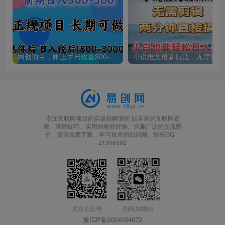
网创项目，刚上手日收益300-500左右，熟悉后日收益1500-3000
小说
专注互联网项目的实操拆解测评,以丰富的互联网资
源、直播技巧、实用的教程经验、兴趣广泛的交流圈
子，提供免费下载，学习技术的知识圈。站长QQ：
21306562
关注公众号
扫码加微信
豫ICP备2024054672