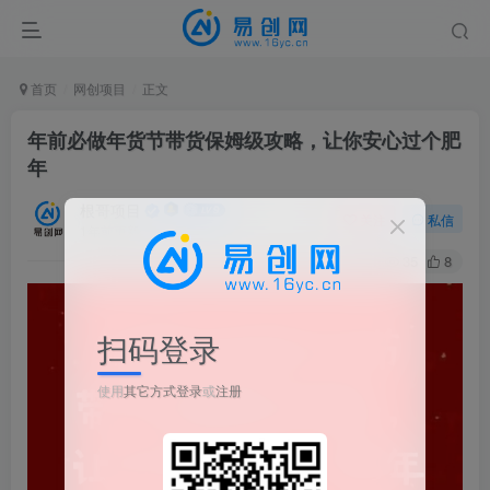
首页
网创项目
正文
年前必做年货节带货保姆级攻略，让你安心过个肥
年
根哥项目
关注
私信
1年前更新
35
8
扫码登录
使用
其它方式登录
或
注册