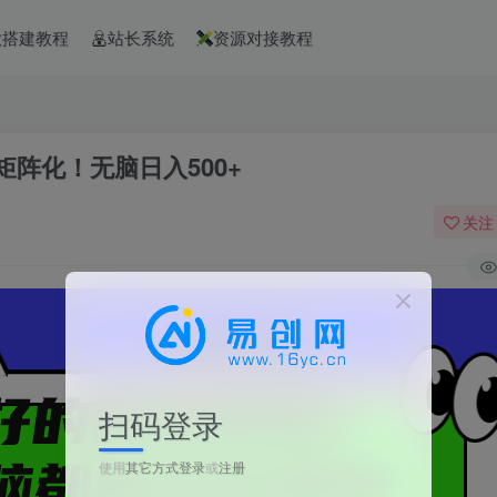
款搭建教程
站长系统
资源对接教程
阵化！无脑日入500+
关注
扫码登录
使用
其它方式登录
或
注册