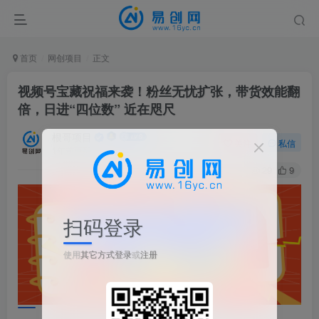
首页
网创项目
正文
视频号宝藏祝福来袭！粉丝无忧扩张，带货效能翻
倍，日进“四位数” 近在咫尺
根哥项目
关注
私信
1年前更新
29
9
扫码登录
使用
其它方式登录
或
注册