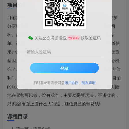
项目介绍
目前的视频号带货，主打40+以上的中老年人群市场，主要
分两种常见的带货形式，分别为短视频带货和直播带货两
种。而做视频号带货的有着“三高一低”的绝对优势，高客
关注公众号后发送
获取验证码
“验证码”
单、高复购、高黏性、低退货率的特性，而且基于14亿微信
用户的带货平台，又是依附于腾讯这个大家族，天生的优良
请输入验证码
基因。视频号带货，绝对是目前能改变普通人的唯一核心机
登录
会了。本人认为：视频号是短视频带货赛道仅存的“最后的红
利”，可以理解为，是普通人实现弯道超车的最后机会。目前
扫码登录即表示同意
用户协议
、
隐私声明
的玩法只需要准备好手机跟视频号，电脑都不需要，随时随
地在哪都可以做，没有成本，主要就是新玩法，不讲虚的，
只实操!市面上没什么人知道，赚信息差的带货钱!
课程目录
第一节：项目介绍