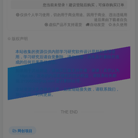
您当前未登录！建议登陆后购买，可保存购买订单
仅供个人学习使用，切勿用于商业用途。因用于商业、违法违规用
途后果由下载者自负
虚拟产品不支持退货
自动发货
永久使用
©
版权声明
本站收集的资源仅供内部学习研究软件设计思想和原理使
用，学习研究后请自觉删除，请勿传播，因未及时删除所造
成的任何后果责任自负。
如果用于其他用途，请购买正版支持作者，谢谢！若您认为
「16yc.cn」发布的内容若侵犯到您的权益，请联系站长邮
箱:21306562@qq.com 进行删除处理。
本站资源大多存储在云盘，如发现链接失效，请联系我们，
我们会第一时间更新。
THE END
网创项目