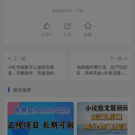
喜欢就支持一下吧
点赞
9
分享
收藏
上一篇
下一篇
小红书做数字人做英语晨
电商微付费引流，投产比巨
读，无脑操作，迅速涨粉
高，简单高效+长尾流量+粉
12W+
丝质量高，单人单日引流
500+创业粉
相关推荐