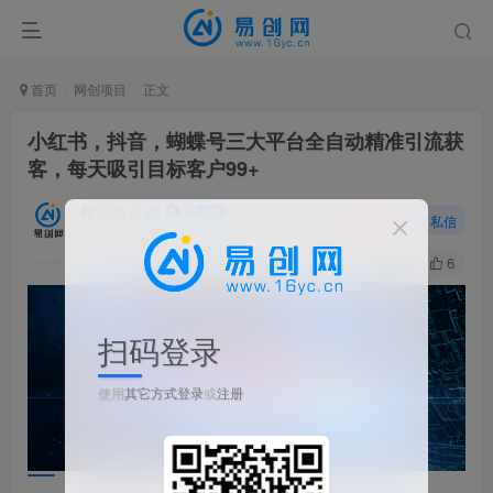
首页
网创项目
正文
小红书，抖音，蝴蝶号三大平台全自动精准引流获
客，每天吸引目标客户99+
根哥项目
关注
私信
1年前更新
55
6
扫码登录
使用
其它方式登录
或
注册