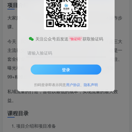
项目介绍
大家好，今天给大家分享一下引流的底层逻辑和具体操作步
骤。
关注公众号后发送
获取验证码
“验证码”
今天，我将与大家分享如何在小红书、蝴蝶号、抖音这三大
主流社交平台上运用全自动RPA技术进行精准引流。这是一
请输入验证码
套全行业适用的方法，能够实现全自动私信、评论、关注、
曝光和截流，有效撬动公域流量，让你的私域每天增加
登录
99+精准目标粉丝，轻松实现日收入四位数。
扫码登录即表示同意
用户协议
、
隐私声明
私域流量的打造，旨在以最低的成本，实现流量的最大效
益。
课程目录
项目介绍和项目准备