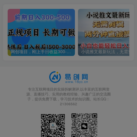
网创项目，刚上手日收益300-500左右，熟悉后日收益1500-3000
小说
专注互联网项目的实操拆解测评,以丰富的互联网资
源、直播技巧、实用的教程经验、兴趣广泛的交流圈
子，提供免费下载，学习技术的知识圈。站长QQ：
21306562