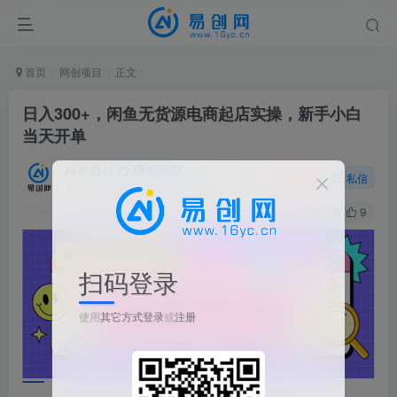
首页
网创项目
正文
日入300+，闲鱼无货源电商起店实操，新手小白
当天开单
根哥项目
关注
私信
1年前更新
40
9
扫码登录
使用
其它方式登录
或
注册