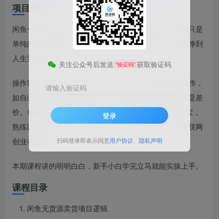
项目介绍
闲鱼一个流量大，被大多数人忽视的平台，很多人以为只是
单纯的二手交易平台，殊不知很多人已经通过这个平台挣到
人生第一桶金。
关注公众号后发送
获取验证码
“验证码”
操作简单，只要1个身份证，支付宝，1台手机就可以操作，
请输入验证码
如自己有品类就卖自己货源，没有就做无货源，挣得就是差
价。单店月利润5000-10000。一个人可以注册3个支付宝，
登录
熟练以后就可以放大操作。适合普通上班族、宝妈、互联网
创业者入手。
扫码登录即表示同意
用户协议
、
隐私声明
本期课程讲的明明白白，新手小白学完立马就能实操上手。
课程目录
闲鱼无货源卖货项目逻辑