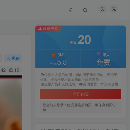
付费资源
20
创豆
朋友
家人
私信
5.8
免费
创豆
42
15
仅供个人学习使用，切勿用于商业用途。因用于
商业、违法违规用途后果由下载者自负
虚拟产品不支持退货
自动发货
永久使用
立即购买
您当前未登录！建议登陆后购买，可保存购买订
单