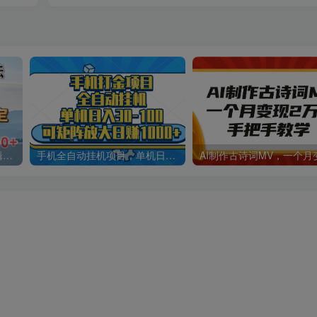
小说推文最新玩法，无需剪辑，两分钟直接搞定，小白也能轻松日入500＋
手机全自动挂机项目，单机日入30-100，可矩阵适合小白