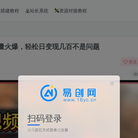
款搭建教程
站长系统
资源对接教程
放量火爆，轻松日变现几百不是问题
关注
扫码登录
使用
其它方式登录
或
注册