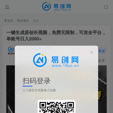
首页
网创项目
正文
一键生成原创长视频，免费无限制，可发全平台，
单账号日入2000+
根哥项目
关注
私信
1年前更新
73
5
扫码登录
使用
其它方式登录
或
注册