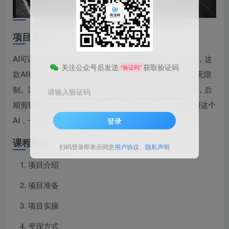
项目介绍
AI可以生成原创中视频了！不是4秒，而是最长达6分钟，这
关注公众号后发送
获取验证码
“验证码”
款AI视频生成工具，手机、电脑皆可以使用，而且免费无限
制。以前这种视频得需要写脚本，用画分镜，图生视频，后
请输入验证码
期剪辑配音，至少3个以上AI工具配合才能完成。现在用这个
AI，一个工具就可以搞定。
登录
课程目录
扫码登录即表示同意
用户协议
、
隐私声明
项目介绍
项目准备
项目实操
变现方式