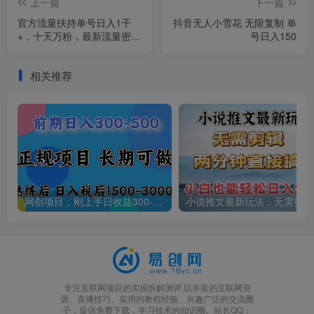
上一篇
下一篇
官方流量扶持单号日入1千
抖音无人小雪花 无限复制 单
+，十天万粉，最新流量密码
号日入150
vr全景计划，多种变现方
式，操作简单三分钟一个视
相关推荐
频，提供全套工具和素材，
以及项目合集，任何行业和
项目都可以转变思维进行制
作，可长期做的项目！
网创项目，刚上手日收益300-500左右，熟悉后日收益1500-3000
小说
专注互联网项目的实操拆解测评,以丰富的互联网资
源、直播技巧、实用的教程经验、兴趣广泛的交流圈
子，提供免费下载，学习技术的知识圈。站长QQ：