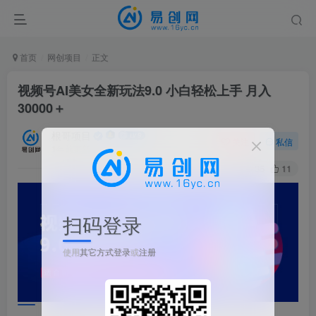
首页
网创项目
正文
视频号AI美女全新玩法9.0 小白轻松上手 月入
30000＋
根哥项目
关注
私信
1年前更新
35
11
扫码登录
使用
其它方式登录
或
注册