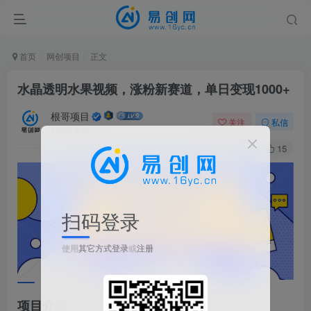
首页
网创项目
正文
水晶透明水果视频，涨粉新赛道，单日变现1000+
根哥项目
关注
私信
1年前更新
63
15
扫码登录
使用
其它方式登录
或
注册
项目介绍