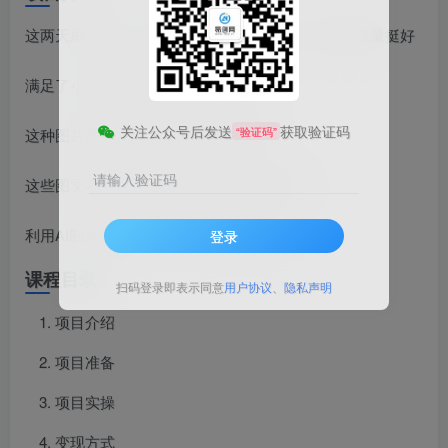
这两天刷小红书，发现了一个新奇的赛道，感觉蛮流量挺好
满足了小红书里面大部女生的少女心。
关注公众号后发送
获取验证码
“验证码”
这种图片制作简单，涨粉也是嗖嗖的
请输入验证码
这些图文看着十分治愈，很吸引观众眼球！
利用AI制作非常简单，十分钟一篇笔记
登录
课程目录
扫码登录即表示同意
用户协议
、
隐私声明
项目介绍
项目准备
项目实操
变现方式