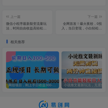
上一篇
下一篇
微信小程序最新裂变流量玩
全网首发！爆火夜校，0投
法，时间自由收益高轻松赚
入，当日变现，小白轻松月
广告费，轻轻松松日入
入1w+
300+，新手小白也能轻易上
相关推荐
手
网创项目，刚上手日收益300-500左右，熟悉后日收益1500-3000
小说