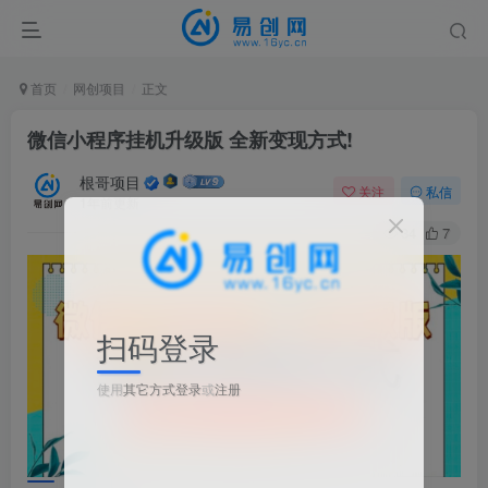
首页
网创项目
正文
微信小程序挂机升级版 全新变现方式!
根哥项目
关注
私信
1年前更新
34
7
扫码登录
使用
其它方式登录
或
注册