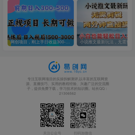
网创项目，刚上手日收益300-500左右，熟悉后日收益1500-3000
小说
专注互联网项目的实操拆解测评,以丰富的互联网资
源、直播技巧、实用的教程经验、兴趣广泛的交流圈
子，提供免费下载，学习技术的知识圈。站长QQ：
21306562
关注公众号
扫码加微信