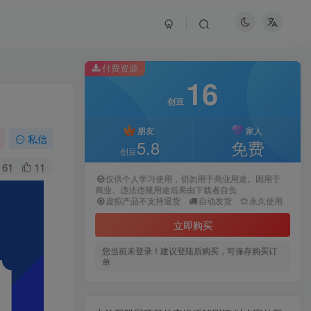
付费资源
16
创豆
朋友
家人
私信
5.8
免费
创豆
61
11
仅供个人学习使用，切勿用于商业用途。因用于
商业、违法违规用途后果由下载者自负
虚拟产品不支持退货
自动发货
永久使用
立即购买
您当前未登录！建议登陆后购买，可保存购买订
单