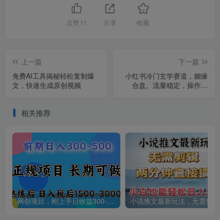
点赞
11
分享
收藏
上一篇
下一篇
免费AI工具揭秘轻松复制爆
小红书冷门玄学赛道，姻缘
文，快速生成原创视频
合盘。流量稳定，操作简
单，客单价高，轻松变现
相关推荐
网创项目，刚上手日收益300-500左右，熟悉后日收益1500-3000
小说