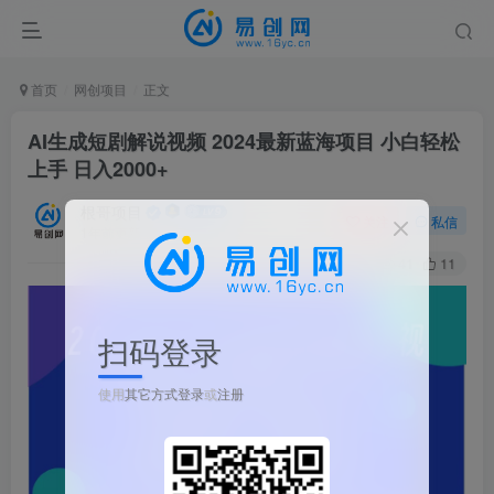
首页
网创项目
正文
AI生成短剧解说视频 2024最新蓝海项目 小白轻松
上手 日入2000+
根哥项目
关注
私信
1年前更新
41
11
扫码登录
使用
其它方式登录
或
注册