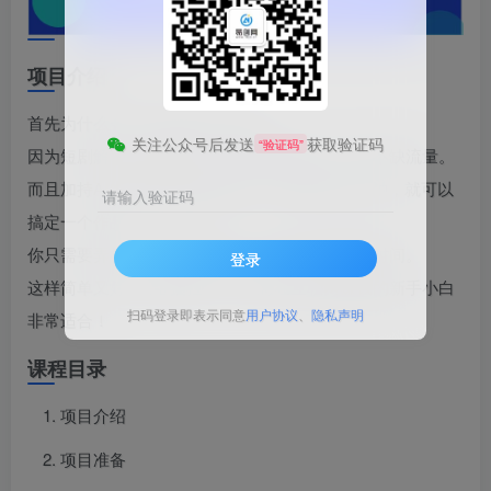
项目介绍
首先为什么会叫大家去做这个呢?
关注公众号后发送
获取验证码
“验证码”
因为短剧解说一直都是一个很经典的赛道，根本不缺流量。
而且加持AI生成解说视频的软件一天就花你几分钟，就可以
请输入验证码
搞定一个作品。
你只需要弄好一个封面图就行，每天花点零散的时间。
登录
这样简单又好上手的副业，对于想在互联网赚钱的新手小白
扫码登录即表示同意
用户协议
、
隐私声明
非常适合！
课程目录
项目介绍
项目准备