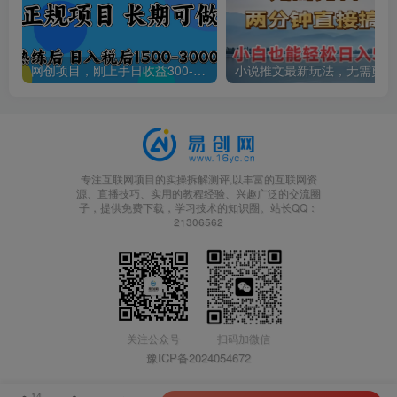
网创项目，刚上手日收益300-500左右，熟悉后日收益1500-3000
小说
专注互联网项目的实操拆解测评,以丰富的互联网资
源、直播技巧、实用的教程经验、兴趣广泛的交流圈
子，提供免费下载，学习技术的知识圈。站长QQ：
21306562
关注公众号
扫码加微信
豫ICP备2024054672
14