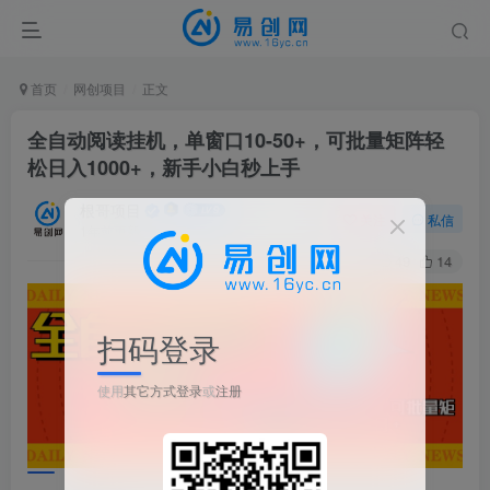
首页
网创项目
正文
全自动阅读挂机，单窗口10-50+，可批量矩阵轻
松日入1000+，新手小白秒上手
根哥项目
关注
私信
1年前更新
49
14
扫码登录
使用
其它方式登录
或
注册