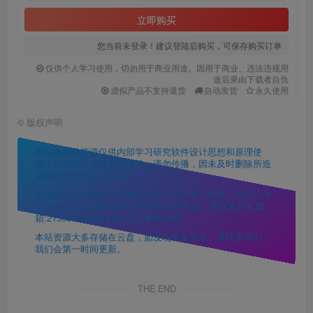
立即购买
您当前未登录！建议登陆后购买，可保存购买订单
仅供个人学习使用，切勿用于商业用途。因用于商业、违法违规用
途后果由下载者自负
虚拟产品不支持退货
自动发货
永久使用
©
版权声明
本站收集的资源仅供内部学习研究软件设计思想和原理使
用，学习研究后请自觉删除，请勿传播，因未及时删除所造
成的任何后果责任自负。
如果用于其他用途，请购买正版支持作者，谢谢！若您认为
「16yc.cn」发布的内容若侵犯到您的权益，请联系站长邮
箱:21306562@qq.com 进行删除处理。
本站资源大多存储在云盘，如发现链接失效，请联系我们，
我们会第一时间更新。
THE END