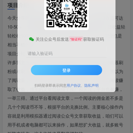
项目介绍
今天分享的项目是全自动阅读撸金项目，，单窗口收益可达
10-50＋，设备足够的情况下也可以批量矩阵操作，日收益轻
轻松松1000+，新手小白可以直接上手，当作一个副业也是
关注公众号后发送
获取验证码
“验证码”
相当不错的！
项目介绍：
请输入验证码
许多博主为了提升公众号的阅读流量，如果直接去用机器刷
登录
粉或者刷流量的话，是很容易被检查到，被封号的。所以为
了阅读量，会去找一些平台去花点钱放量。这样你们阅读赚
扫码登录即表示同意
用户协议
、
隐私声明
取了收益，博主的文章也获得了推广和关注，平台也有赚，
一举三得。通过平台看阅读文章，一个阅读的佣金差不多是
几十个阅读币不等，根据平台的兑换比例。主要核心操作内
容就是利用模拟器通过阅读公众号文章获取收益，咱们可以
用手机或者电脑都可以来操作，如果想扩大收益，就多账号