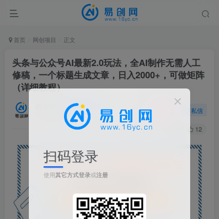
首页
网创项目
正文
头条与公众号AI最新2.0玩法，全AI制作无需人工
修稿，一个标题生成文章，日入2000+，可做矩阵
（详细教程）
根哥项目
关注
私信
1年前更新
40
12
扫码登录
使用
其它方式登录
或
注册