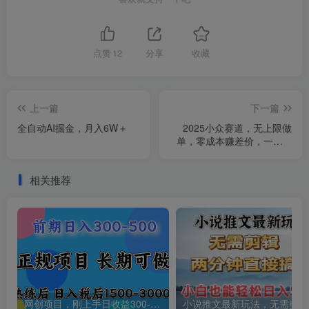
点赞
12
分享
收藏
上一篇
下一篇
全自动AI掘金，月入6W＋
2025小众赛道，无上限做
单，零成本赚差价，一单5-
10元，小白跟上执行100%
赚米
相关推荐
网创项目，刚上手日收益300-500左右，熟悉后日收益1500-3000
小说