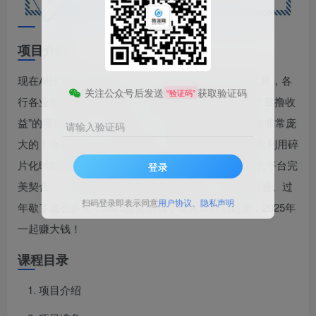
项目介绍
现在AI技术已越来越成熟，也逐渐变成全民共享的工具，各
关注公众号后发送
获取验证码
“验证码”
行各业都有运用到AI技术。把成熟的技术应用到“写文章撸收
益”的项目上是一个主流玩法。这个项目的用户群体是非常庞
请输入验证码
大的！今日头条与公众号的2大平台的人群都非常喜欢利用碎
片化时阅读一些知识和新闻，所以AI写文章就与这2大平台完
登录
美契合 ，只要认真做，单账号日入2000+，肯定没问题。过
扫码登录即表示同意
用户协议
、
隐私声明
年歇了这么多天，2025抓紧搞钱，看完课程动起来，2025年
一起赚大钱！
课程目录
项目介绍