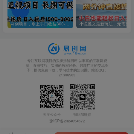
网创项目，刚上手日收益300-500左右，熟悉后日收益1500-3000
小说
专注互联网项目的实操拆解测评,以丰富的互联网资
源、直播技巧、实用的教程经验、兴趣广泛的交流圈
子，提供免费下载，学习技术的知识圈。站长QQ：
21306562
关注公众号
扫码加微信
豫ICP备2024054672
6