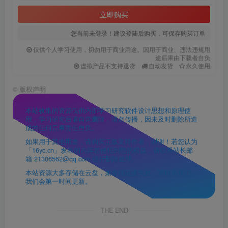
立即购买
您当前未登录！建议登陆后购买，可保存购买订单
仅供个人学习使用，切勿用于商业用途。因用于商业、违法违规用
途后果由下载者自负
虚拟产品不支持退货
自动发货
永久使用
©
版权声明
本站收集的资源仅供内部学习研究软件设计思想和原理使
用，学习研究后请自觉删除，请勿传播，因未及时删除所造
成的任何后果责任自负。
如果用于其他用途，请购买正版支持作者，谢谢！若您认为
「16yc.cn」发布的内容若侵犯到您的权益，请联系站长邮
箱:21306562@qq.com 进行删除处理。
本站资源大多存储在云盘，如发现链接失效，请联系我们，
我们会第一时间更新。
THE END