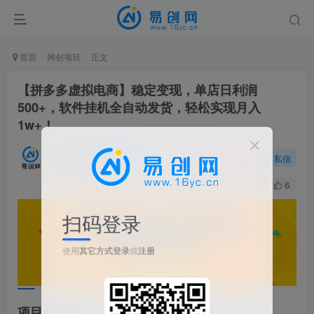
首页
网创项目
正文
【拼多多虚拟电商】稳定变现，单店日利润
500+，软件挂机全自动发货，轻松实现月入
1w+！
根哥项目
关注
私信
1个月前发布
65
6
扫码登录
使用
其它方式登录
或
注册
项目介绍