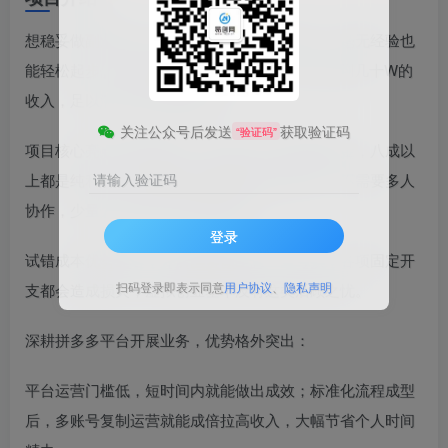
想稳妥做副业增收，虚拟赛道是很不错的方向，毫无经验也
能轻松起步。不必追求超高收益上限，每年几W到几十W的
收入，足以满足日常增收需求。
关注公众号后发送
获取验证码
“验证码”
项目核心亮点就是高盈利，前期几乎不用花费资金，八成以
上都是纯利润，这是实体生意很难企及的水准。不需要多人
请输入验证码
协作，少量人员即可打理全部事务。
登录
试错成本优势显著，开店囤货做生意一旦亏损，各项固定开
扫码登录即表示同意
用户协议
、
隐私声明
支都会造成损失，虚拟创业基本没有这类后顾之忧。
深耕拼多多平台开展业务，优势格外突出：
平台运营门槛低，短时间内就能做出成效；标准化流程成型
后，多账号复制运营就能成倍拉高收入，大幅节省个人时间