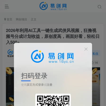
首页
网创项目
正文
2026年利用AI工具一键生成武侠风视频，狂撸视
频号分成计划收益，原创度高，画面好看，轻松日
入500+
根哥项目
关注
私信
1个月前发布
46
14
扫码登录
使用
其它方式登录
或
注册