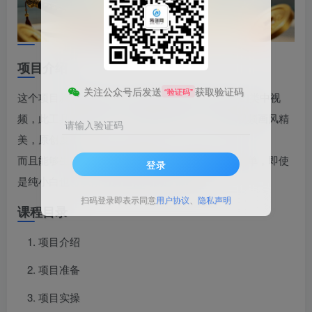
项目介绍
关注公众号后发送
获取验证码
“验证码”
这个项目就是利用AI工具生成目前很火的武侠/玄幻类中视
频，此工具完全免费，不需要任何成本，生成的视频画风精
请输入验证码
美，原创度高，
而且能够生成几分钟的原创视频，并且操作十分简单，即使
登录
是纯小白也可以做出质量很高的原创作品
扫码登录即表示同意
用户协议
、
隐私声明
课程目录
项目介绍
项目准备
项目实操