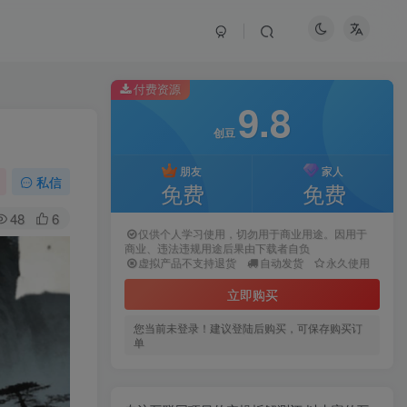
付费资源
9.8
创豆
朋友
家人
私信
免费
免费
48
6
仅供个人学习使用，切勿用于商业用途。因用于
商业、违法违规用途后果由下载者自负
虚拟产品不支持退货
自动发货
永久使用
立即购买
您当前未登录！建议登陆后购买，可保存购买订
单