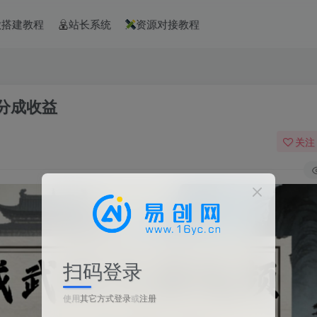
款搭建教程
站长系统
资源对接教程
分成收益
关注
扫码登录
使用
其它方式登录
或
注册